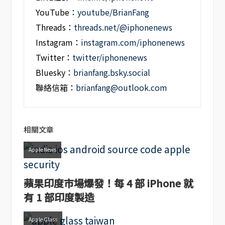
YouTube：
youtube/BrianFang
Threads：
threads.net/@iphonenews
Instagram：
instagram.com/iphonenews
Twitter：
twitter/iphonenews
Bluesky：
brianfang.bsky.social
聯絡信箱：
brianfang@outlook.com
相關文章
Apple News
蘋果印度市場爆發！每 4 部 iPhone 就
有 1 部印度製造
Apple Glass