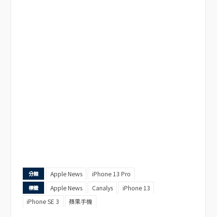
Apple News
iPhone 13 Pro
分類
Apple News
Canalys
iPhone 13
標籤
iPhone SE 3
蘋果手機