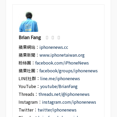
Brian Fang
蘋果網站：
iphonenews.cc
蘋果新聞：
www.iphonetaiwan.org
粉絲團：
facebook.com/iPhoneNews
蘋果社團：
facebook/groups/iphonenews
LINE社群：
line.me/iphonenews
YouTube：
youtube/BrianFang
Threads：
threads.net/@iphonenews
Instagram：
instagram.com/iphonenews
Twitter：
twitter/iphonenews