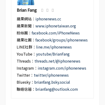
Brian Fang
蘋果網站：
iphonenews.cc
蘋果新聞：
www.iphonetaiwan.org
粉絲團：
facebook.com/iPhoneNews
蘋果社團：
facebook/groups/iphonenews
LINE社群：
line.me/iphonenews
YouTube：
youtube/BrianFang
Threads：
threads.net/@iphonenews
Instagram：
instagram.com/iphonenews
Twitter：
twitter/iphonenews
Bluesky：
brianfang.bsky.social
聯絡信箱：
brianfang@outlook.com