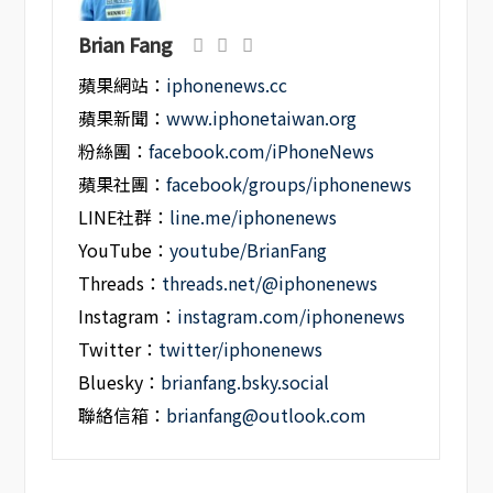
Brian Fang
蘋果網站：
iphonenews.cc
蘋果新聞：
www.iphonetaiwan.org
粉絲團：
facebook.com/iPhoneNews
蘋果社團：
facebook/groups/iphonenews
LINE社群：
line.me/iphonenews
YouTube：
youtube/BrianFang
Threads：
threads.net/@iphonenews
Instagram：
instagram.com/iphonenews
Twitter：
twitter/iphonenews
Bluesky：
brianfang.bsky.social
聯絡信箱：
brianfang@outlook.com