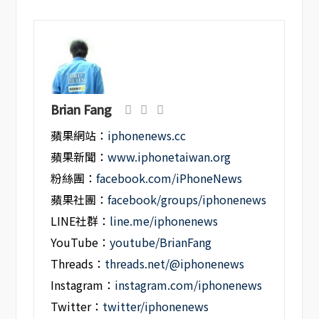
Brian Fang
蘋果網站：
iphonenews.cc
蘋果新聞：
www.iphonetaiwan.org
粉絲團：
facebook.com/iPhoneNews
蘋果社團：
facebook/groups/iphonenews
LINE社群：
line.me/iphonenews
YouTube：
youtube/BrianFang
Threads：
threads.net/@iphonenews
Instagram：
instagram.com/iphonenews
Twitter：
twitter/iphonenews