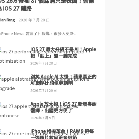
iOS 26.6 修補 87 個漏洞只是表面！偷偷
 iOS 27 鋪路
ian Fang
2026 年 7 月 28 日
iPhone News 愛瘋了》報導，很多人更新...
iOS 27 最大升級不是 AI！Apple
把「貼上」變一鍵完成
2026 年 7 月 28 日
別笑 Apple AI 太慢！蘋果真正的
AI 戰略比想像更聰明
2026 年 7 月 20 日
Apple 放大招！iOS 27 新增粵語
翻譯，出國更方便了
2026 年 7 月 9 日
iPhone 相機革命！RAW 9 把每
一張照片救回更多細節