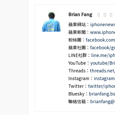
Brian Fang
蘋果網站：
iphonenews
蘋果新聞：
www.iphone
粉絲團：
facebook.co
蘋果社團：
facebook/g
LINE社群：
line.me/i
YouTube：
youtube/Br
Threads：
threads.ne
Instagram：
instagra
Twitter：
twitter/iph
Bluesky：
brianfang.bs
聯絡信箱：
brianfang@