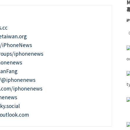
i
.cc
《
taiwan.org
m/iPhoneNews
roups/iphonenews
phonenews
ianFang
t/@iphonenews
m.com/iphonenews
onenews
ky.social
outlook.com