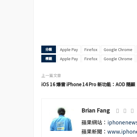
Apple Pay
Firefox
Google Chrome
分類
Apple Pay
Firefox
Google Chrome
標籤
上一篇文章
iOS 16 爆雷 iPhone 14 Pro 新功能：AOD 隨顯
Brian Fang
蘋果網站：
iphonenews
蘋果新聞：
www.iphone