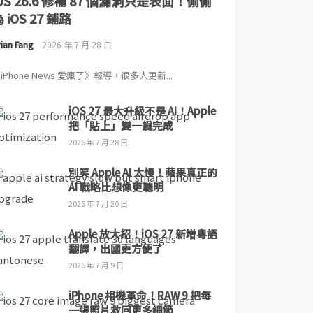
iOS 26.6 修補 87 個漏洞只是表面！偷偷
 iOS 27 鋪路
ian Fang
2026 年 7 月 28 日
iPhone News 愛瘋了》報導，很多人更新...
iOS 27 最大升級不是 AI！Apple
把「貼上」變一鍵完成
2026 年 7 月 28 日
別笑 Apple AI 太慢！蘋果真正的
AI 戰略比想像更聰明
2026 年 7 月 20 日
Apple 放大招！iOS 27 新增粵語
翻譯，出國更方便了
2026 年 7 月 9 日
iPhone 相機革命！RAW 9 把每
一張照片救回更多細節