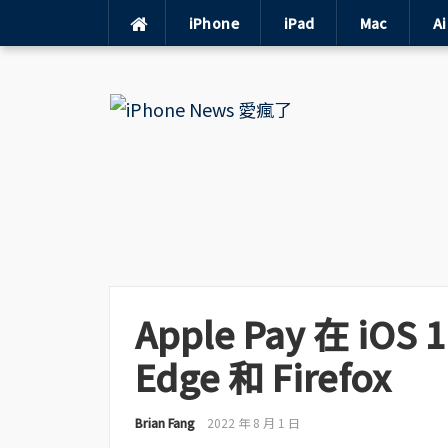
iPhone
iPad
Mac
A
Skip
to
content
Apple Pay 在 iO
Edge 和 Firefox
Brian Fang
2022 年 8 月 1 日