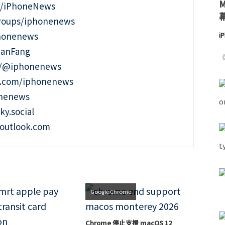
m/iPhoneNews
roups/iphonenews
phonenews
i
ianFang
《
t/@iphonenews
m.com/iphonenews
onenews
ky.social
outlook.com
Google Chrome
Chrome 停止支援 macOS 12