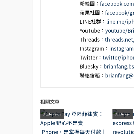
粉絲團：
facebook.co
蘋果社團：
facebook/g
LINE社群：
line.me/i
YouTube：
youtube/Br
Threads：
threads.ne
Instagram：
instagra
Twitter：
twitter/iph
Bluesky：
brianfang.bs
聯絡信箱：
brianfang@
相關文章
Apple News
Apple Pay