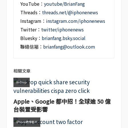
YouTube：
youtube/BrianFang
Threads：
threads.net/@iphonenews
Instagram：
instagram.com/iphonenews
Twitter：
twitter/iphonenews
Bluesky：
brianfang.bsky.social
聯絡信箱：
brianfang@outlook.com
相關文章
AirDrop
Apple、Google 都中招！全球逾 50 億
台裝置受影響
iPhone教學影片