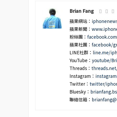
Brian Fang
蘋果網站：
iphonenews
蘋果新聞：
www.iphone
粉絲團：
facebook.co
蘋果社團：
facebook/g
LINE社群：
line.me/i
YouTube：
youtube/Br
Threads：
threads.ne
Instagram：
instagra
Twitter：
twitter/iph
Bluesky：
brianfang.bs
聯絡信箱：
brianfang@