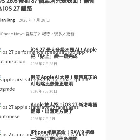
iOS 26.6 修補 87 個漏洞只是表面！偷偷
 iOS 27 鋪路
ian Fang
2026 年 7 月 28 日
iPhone News 愛瘋了》報導，很多人更新...
iOS 27 最大升級不是 AI！Apple
把「貼上」變一鍵完成
2026 年 7 月 28 日
別笑 Apple AI 太慢！蘋果真正的
AI 戰略比想像更聰明
2026 年 7 月 20 日
Apple 放大招！iOS 27 新增粵語
翻譯，出國更方便了
2026 年 7 月 9 日
iPhone 相機革命！RAW 9 把每
一張照片救回更多細節