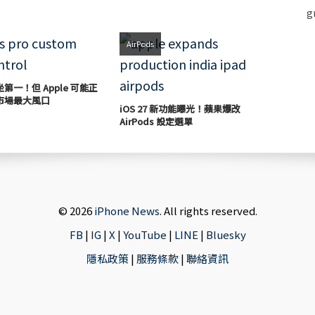
AirPods
穩坐第一！但 Apple 可能正
市場最大風口
iOS 27 新功能曝光！蘋果爆改
AirPods 設定選單
© 2026
iPhone News
. All rights reserved.
FB
|
IG
|
X
|
YouTube
|
LINE
|
Bluesky
隱私政策
|
服務條款
|
聯絡資訊