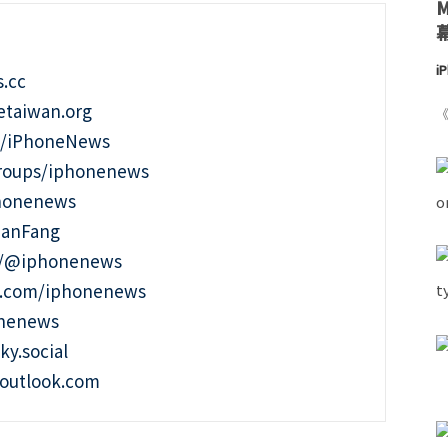
i
.cc
taiwan.org
《
m/iPhoneNews
roups/iphonenews
phonenews
ianFang
t/@iphonenews
m.com/iphonenews
onenews
ky.social
outlook.com