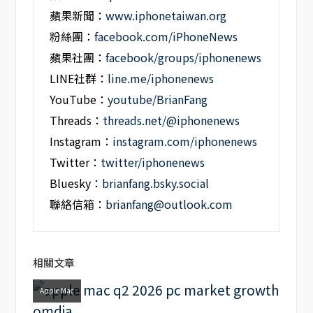
蘋果新聞：
www.iphonetaiwan.org
粉絲團：
facebook.com/iPhoneNews
蘋果社團：
facebook/groups/iphonenews
LINE社群：
line.me/iphonenews
YouTube：
youtube/BrianFang
Threads：
threads.net/@iphonenews
Instagram：
instagram.com/iphonenews
Twitter：
twitter/iphonenews
Bluesky：
brianfang.bsky.social
聯絡信箱：
brianfang@outlook.com
相關文章
Apple Mac