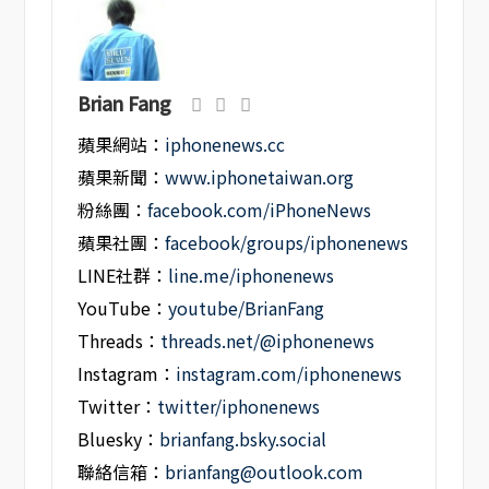
Brian Fang
蘋果網站：
iphonenews.cc
蘋果新聞：
www.iphonetaiwan.org
粉絲團：
facebook.com/iPhoneNews
蘋果社團：
facebook/groups/iphonenews
LINE社群：
line.me/iphonenews
YouTube：
youtube/BrianFang
Threads：
threads.net/@iphonenews
Instagram：
instagram.com/iphonenews
Twitter：
twitter/iphonenews
Bluesky：
brianfang.bsky.social
聯絡信箱：
brianfang@outlook.com