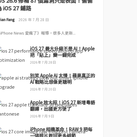
iOS 26.6 修補 87 個漏洞只是表面！偷偷
 iOS 27 鋪路
ian Fang
2026 年 7 月 28 日
iPhone News 愛瘋了》報導，很多人更新...
iOS 27 最大升級不是 AI！Apple
把「貼上」變一鍵完成
2026 年 7 月 28 日
別笑 Apple AI 太慢！蘋果真正的
AI 戰略比想像更聰明
2026 年 7 月 20 日
Apple 放大招！iOS 27 新增粵語
翻譯，出國更方便了
2026 年 7 月 9 日
iPhone 相機革命！RAW 9 把每
一張照片救回更多細節