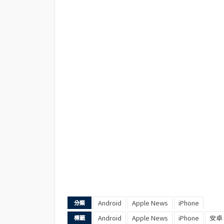
Android
Apple News
iPhone
分類
Android
Apple News
iPhone
安卓
標籤