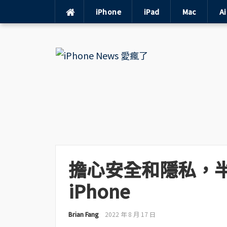
iPhone
iPad
Mac
A
Skip
to
content
擔心安全和隱私，
iPhone
Brian Fang
2022 年 8 月 17 日