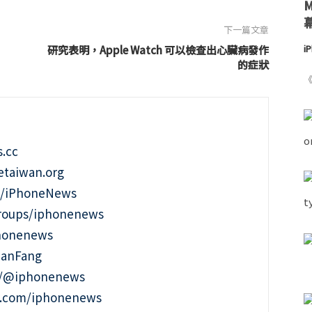
下一篇文章
研究表明，Apple Watch 可以檢查出心臟病發作
i
的症狀
《
.cc
taiwan.org
m/iPhoneNews
roups/iphonenews
phonenews
ianFang
t/@iphonenews
m.com/iphonenews