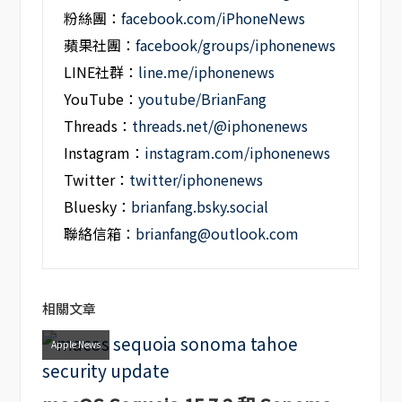
粉絲團：
facebook.com/iPhoneNews
蘋果社團：
facebook/groups/iphonenews
LINE社群：
line.me/iphonenews
YouTube：
youtube/BrianFang
Threads：
threads.net/@iphonenews
Instagram：
instagram.com/iphonenews
Twitter：
twitter/iphonenews
Bluesky：
brianfang.bsky.social
聯絡信箱：
brianfang@outlook.com
相關文章
Apple News