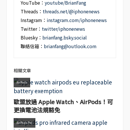
YouTube：
youtube/BrianFang
Threads：
threads.net/@iphonenews
Instagram：
instagram.com/iphonenews
Twitter：
twitter/iphonenews
Bluesky：
brianfang.bsky.social
聯絡信箱：
brianfang@outlook.com
相關文章
AirPods
歐盟放過 Apple Watch、AirPods！可
更換電池法規豁免
AirPods Pro