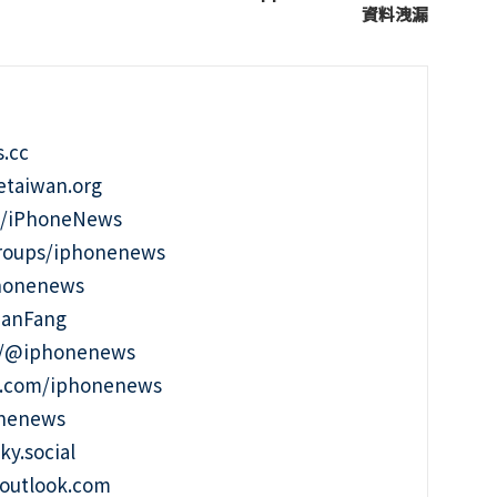
資料洩漏
.cc
taiwan.org
m/iPhoneNews
roups/iphonenews
phonenews
ianFang
t/@iphonenews
m.com/iphonenews
onenews
ky.social
outlook.com