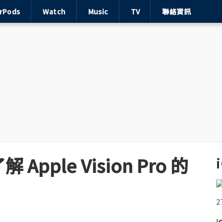
irPods
Watch
Music
TV
聯絡資訊
ple Vision Pro 的