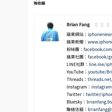
物依賴
Brian Fang
蘋果網站：
iphonenews
蘋果新聞：
www.iphone
粉絲團：
facebook.co
蘋果社團：
facebook/g
LINE社群：
line.me/i
YouTube：
youtube/Br
Threads：
threads.ne
Instagram：
instagra
Twitter：
twitter/iph
Bluesky：
brianfang.bs
聯絡信箱：
brianfang@