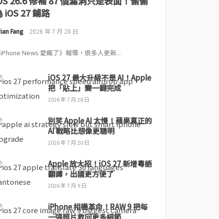
iOS 26.6 修補 87 個漏洞只是表面！偷偷
 iOS 27 鋪路
ian Fang
2026 年 7 月 28 日
iPhone News 愛瘋了》報導，很多人更新...
iOS 27 最大升級不是 AI！Apple
把「貼上」變一鍵完成
2026 年 7 月 28 日
別笑 Apple AI 太慢！蘋果真正的
AI 戰略比想像更聰明
2026 年 7 月 20 日
Apple 放大招！iOS 27 新增粵語
翻譯，出國更方便了
2026 年 7 月 9 日
iPhone 相機革命！RAW 9 把每
一張照片救回更多細節