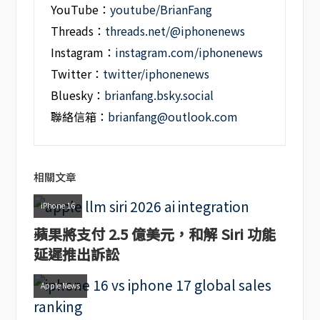
YouTube：
youtube/BrianFang
Threads：
threads.net/@iphonenews
Instagram：
instagram.com/iphonenews
Twitter：
twitter/iphonenews
Bluesky：
brianfang.bsky.social
聯絡信箱：
brianfang@outlook.com
相關文章
iPhone 16
蘋果將支付 2.5 億美元，和解 Siri 功能
延遲推出訴訟
Apple News