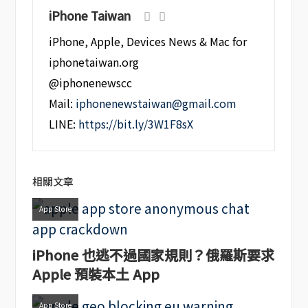
iPhone Taiwan
iPhone, Apple, Devices News & Mac for
iphonetaiwan.org
@iphonenewscc
Mail:
iphonenewstaiwan@gmail.com
LINE:
https://bit.ly/3W1F8sX
相關文章
App Store
iPhone 也逃不過國家規則？俄羅斯要求
Apple 預裝本土 App
App Store