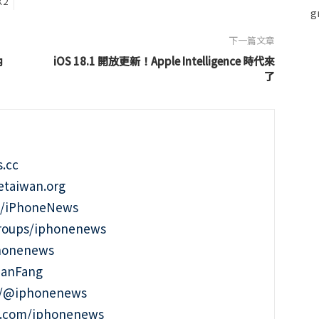
.2
下一篇文章
內
iOS 18.1 開放更新！Apple Intelligence 時代來
了
.cc
taiwan.org
m/iPhoneNews
roups/iphonenews
phonenews
ianFang
t/@iphonenews
m.com/iphonenews