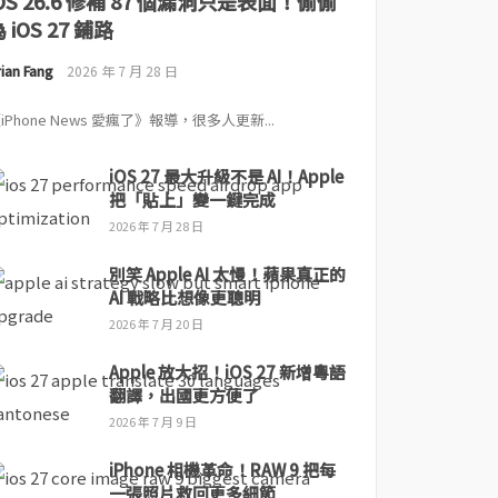
iOS 26.6 修補 87 個漏洞只是表面！偷偷
 iOS 27 鋪路
ian Fang
2026 年 7 月 28 日
iPhone News 愛瘋了》報導，很多人更新...
iOS 27 最大升級不是 AI！Apple
把「貼上」變一鍵完成
2026 年 7 月 28 日
別笑 Apple AI 太慢！蘋果真正的
AI 戰略比想像更聰明
2026 年 7 月 20 日
Apple 放大招！iOS 27 新增粵語
翻譯，出國更方便了
2026 年 7 月 9 日
iPhone 相機革命！RAW 9 把每
一張照片救回更多細節