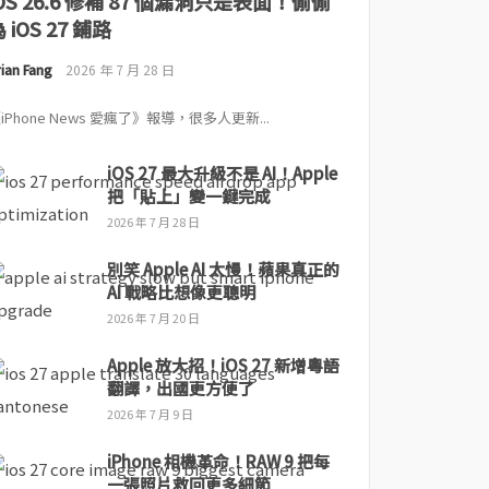
iOS 26.6 修補 87 個漏洞只是表面！偷偷
 iOS 27 鋪路
ian Fang
2026 年 7 月 28 日
iPhone News 愛瘋了》報導，很多人更新...
iOS 27 最大升級不是 AI！Apple
把「貼上」變一鍵完成
2026 年 7 月 28 日
別笑 Apple AI 太慢！蘋果真正的
AI 戰略比想像更聰明
2026 年 7 月 20 日
Apple 放大招！iOS 27 新增粵語
翻譯，出國更方便了
2026 年 7 月 9 日
iPhone 相機革命！RAW 9 把每
一張照片救回更多細節