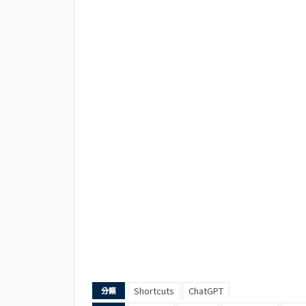
Shortcuts
ChatGPT
分類