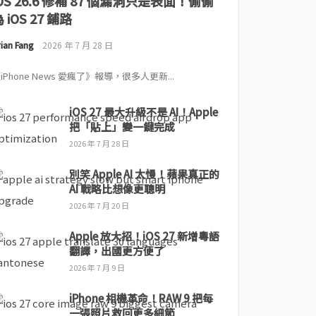
iOS 26.6 修補 87 個漏洞只是表面！偷偷
 iOS 27 鋪路
ian Fang
2026 年 7 月 28 日
iPhone News 愛瘋了》報導，很多人更新...
iOS 27 最大升級不是 AI！Apple
把「貼上」變一鍵完成
2026 年 7 月 28 日
別笑 Apple AI 太慢！蘋果真正的
AI 戰略比想像更聰明
2026 年 7 月 20 日
Apple 放大招！iOS 27 新增粵語
翻譯，出國更方便了
2026 年 7 月 9 日
iPhone 相機革命！RAW 9 把每
一張照片救回更多細節