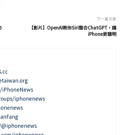
下一篇文章
必
【影片】OpenAI教你Siri整合ChatGPT，讓
iPhone更聰明
.cc
taiwan.org
m/iPhoneNews
roups/iphonenews
phonenews
ianFang
t/@iphonenews
m.com/iphonenews