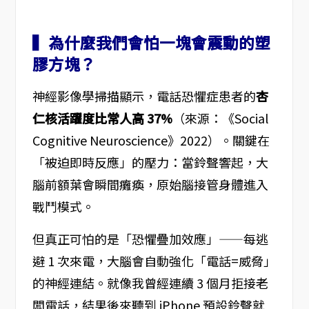
▍為什麼我們會怕一塊會震動的塑
膠方塊？
神經影像學掃描顯示，電話恐懼症患者的
杏
仁核活躍度比常人高 37%
（來源：《Social
Cognitive Neuroscience》2022）。關鍵在
「被迫即時反應」的壓力：當鈴聲響起，大
腦前額葉會瞬間癱瘓，原始腦接管身體進入
戰鬥模式。
但真正可怕的是「恐懼疊加效應」——每逃
避 1 次來電，大腦會自動強化「電話=威脅」
的神經連結。就像我曾經連續 3 個月拒接老
闆電話，結果後來聽到 iPhone 預設鈴聲就