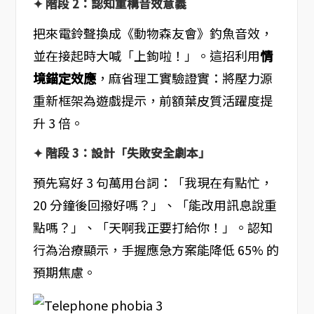
✦ 階段 2：認知重構音效意義
把來電鈴聲換成《動物森友會》釣魚音效，
並在接起時大喊「上鉤啦！」。這招利用
情
境錨定效應
，麻省理工實驗證實：將壓力源
重新框架為遊戲提示，前額葉皮質活躍度提
升 3 倍。
✦ 階段 3：設計「失敗安全劇本」
預先寫好 3 句萬用台詞：「我現在有點忙，
20 分鐘後回撥好嗎？」、「能改用訊息說重
點嗎？」、「天啊我正要打給你！」。認知
行為治療顯示，手握應急方案能降低 65% 的
預期焦慮。