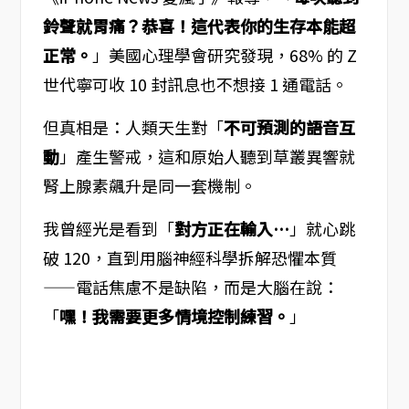
鈴聲就胃痛？恭喜！這代表你的生存本能超
正常。
」美國心理學會研究發現，68% 的 Z
世代寧可收 10 封訊息也不想接 1 通電話。
但真相是：人類天生對「
不可預測的語音互
動
」產生警戒，這和原始人聽到草叢異響就
腎上腺素飆升是同一套機制。
我曾經光是看到「
對方正在輸入…
」就心跳
破 120，直到用腦神經科學拆解恐懼本質
——電話焦慮不是缺陷，而是大腦在說：
「
嘿！我需要更多情境控制練習。
」