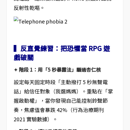
反射性乾嘔。
▍反直覺練習：把恐懼當 RPG 遊
戲破關
✦ 階段 1：用「5 秒暴露法」騙過杏仁核
設定每天固定時段「主動撥打 5 秒無聲電
話」給信任對象（我選媽媽）。重點在「掌
握啟動權」，當你發現自己能控制鈴聲節
奏，焦慮值會暴跌 42%（行為治療期刊
2021 實驗數據）。