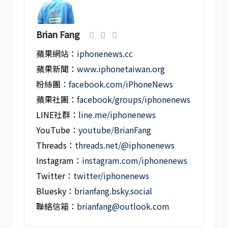
Brian Fang
蘋果網站：
iphonenews.cc
蘋果新聞：
www.iphonetaiwan.org
粉絲團：
facebook.com/iPhoneNews
蘋果社團：
facebook/groups/iphonenews
LINE社群：
line.me/iphonenews
YouTube：
youtube/BrianFang
Threads：
threads.net/@iphonenews
Instagram：
instagram.com/iphonenews
Twitter：
twitter/iphonenews
Bluesky：
brianfang.bsky.social
聯絡信箱：
brianfang@outlook.com