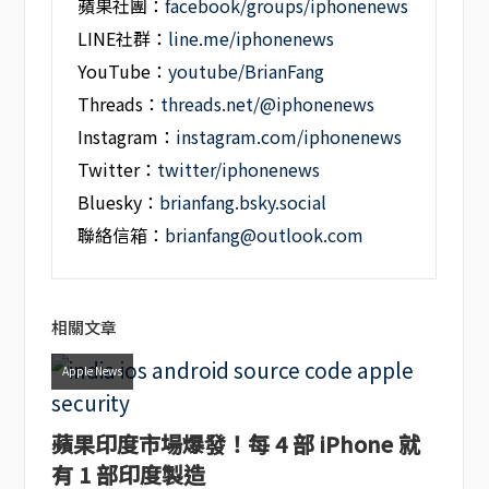
蘋果社團：
facebook/groups/iphonenews
LINE社群：
line.me/iphonenews
YouTube：
youtube/BrianFang
Threads：
threads.net/@iphonenews
Instagram：
instagram.com/iphonenews
Twitter：
twitter/iphonenews
Bluesky：
brianfang.bsky.social
聯絡信箱：
brianfang@outlook.com
相關文章
Apple News
蘋果印度市場爆發！每 4 部 iPhone 就
有 1 部印度製造