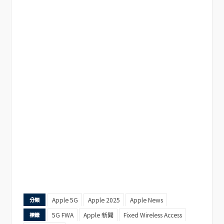
Apple 5G
Apple 2025
Apple News
分類
5G FWA
Apple 新聞
Fixed Wireless Access
標籤