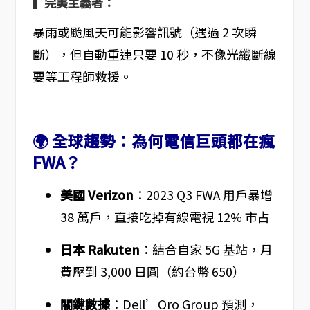
▍完美主義者：
暴雨或颱風天可能影響訊號（遇過 2 次瞬
斷），但自動重連只要 10 秒，不像光纖斷線
要等工程師救援。
🌍 全球趨勢：為何電信巨頭都在瘋
FWA？
美國 Verizon
：2023 Q3 FWA 用戶暴增
38 萬戶，直接吃掉有線電視 12% 市占
日本 Rakuten
：結合自家 5G 基站，月
費壓到 3,000 日圓（約台幣 650）
關鍵數據
：Dell’Oro Group 預測，