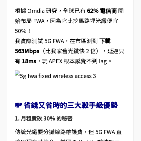
根據 Omdia 研究，全球已有
62% 電信商
開
始布局 FWA，因為它比挖馬路埋光纖便宜
50%！
我實際測試 5G FWA，在市區測到
下載
563Mbps
（比我家舊光纖快 2 倍），延遲只
有
18ms
，玩 APEX 根本感覺不到 lag。
💸 省錢又省時的三大殺手級優勢
1. 月租費砍 30% 的秘密
傳統光纖要分攤線路維護費，但 5G FWA 直