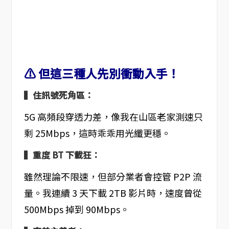
⚠️ 但這三種人先別衝動入手！
▍住訊號死角區：
5G 高頻段穿透力差，像我在山區老家測速只
剩 25Mbps，這時乖乖用光纖更穩。
▍重度 BT 下載狂：
雖然理論不限速，但部分業者會控管 P2P 流
量。我連續 3 天下載 2TB 影片時，速度曾從
500Mbps 掉到 90Mbps。