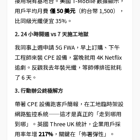
接用現有基地台。美國 T-Mobile 數據顯示，
用戶平均月費
僅 50 美元
（約台幣 1,500），
比同級光纖便宜 35%。
2. 24 小時開通 vs 7 天施工地獄
我同事上週申請 5G FWA，早上訂購、下午
工程師來裝 CPE 設備，當晚就用 4K Netflix
追劇。反觀我去年裝光纖，等師傅排班就耗
了 6 天。
3. 行動辦公終極解方
帶著 CPE 設備跑客戶簡報，在工地臨時架設
網路監控系統——這才是真正的「走到哪用
到哪」。英國 Three UK 統計，企業用戶採
用率年增
217%
，關鍵在「佈署彈性」。