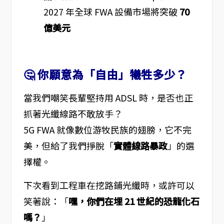
2027 年全球 FWA 設備市場將突破
70
億美元
🤔 你願意為「自由」犧牲多少？
當我們嘲笑長輩堅持用 ADSL 時，是否也正
抓著光纖線路不敢放手？
5G FWA 就像數位游牧民族的翅膀，它不完
美，但給了我們掙脫「
實體線路暴政
」的選
擇權。
下次看到工程車在挖路鋪光纖時，或許可以
笑著說：「
嘿，你們在埋 21 世紀的恐龍化石
嗎？
」