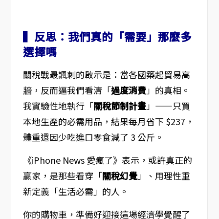
▍反思：我們真的「需要」那麼多
選擇嗎
關稅戰最諷刺的啟示是：當各國築起貿易高
牆，反而逼我們看清「
過度消費
」的真相。
我實驗性地執行「
關稅節制計畫
」——只買
本地生產的必需用品，結果每月省下 $237，
體重還因少吃進口零食減了 3 公斤。
《iPhone News 愛瘋了》表示，或許真正的
贏家，是那些看穿「
關稅幻覺
」、用理性重
新定義「生活必需」的人。
你的購物車，準備好迎接這場經濟學覺醒了