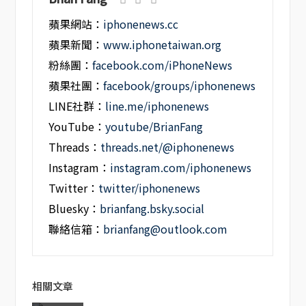
蘋果網站：
iphonenews.cc
蘋果新聞：
www.iphonetaiwan.org
粉絲團：
facebook.com/iPhoneNews
蘋果社團：
facebook/groups/iphonenews
LINE社群：
line.me/iphonenews
YouTube：
youtube/BrianFang
Threads：
threads.net/@iphonenews
Instagram：
instagram.com/iphonenews
Twitter：
twitter/iphonenews
Bluesky：
brianfang.bsky.social
聯絡信箱：
brianfang@outlook.com
相關文章