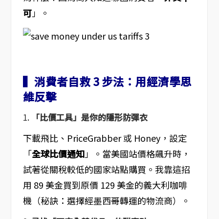
可
」。
▍消費者自救 3 步法：用經濟學思
維反擊
1.
「比價工具」是你的隱形防彈衣
下載飛比、PriceGrabber 或 Honey，設定
「
全球比價通知
」。當美國站價格飆升時，
試著從關稅較低的國家站點購買。我靠這招
用
89 美金買到
原價
129 美金的義大利咖啡
機（秘訣：選擇經墨西哥轉運的物流商）。