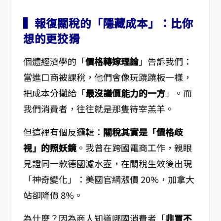
▍報復關稅的「隱藏成本」：比你
想的更狡猾
個體經濟學的「
價格轉嫁理論
」告訴我們：
當進口商被課稅，他們會像玩蹺蹺板一樣，
把成本分攤給「
最沒議價能力的一方
」。而
我們消費者，往往就是那隻待宰羔羊。
但這裡有個反邏輯：
關稅其實是「價格歧
視」的照妖鏡
。我曾在跨國電商工作，親眼
見證同一款德國濾水壺，在關稅生效後出現
「神奇變化」：美國官網漲價 20%，加拿大
站卻降價 8%。
為什麼？因為商人知道哪國消費者「
非買不