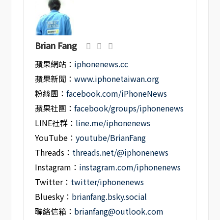
Brian Fang
蘋果網站：
iphonenews.cc
蘋果新聞：
www.iphonetaiwan.org
粉絲團：
facebook.com/iPhoneNews
蘋果社團：
facebook/groups/iphonenews
LINE社群：
line.me/iphonenews
YouTube：
youtube/BrianFang
Threads：
threads.net/@iphonenews
Instagram：
instagram.com/iphonenews
Twitter：
twitter/iphonenews
Bluesky：
brianfang.bsky.social
聯絡信箱：
brianfang@outlook.com