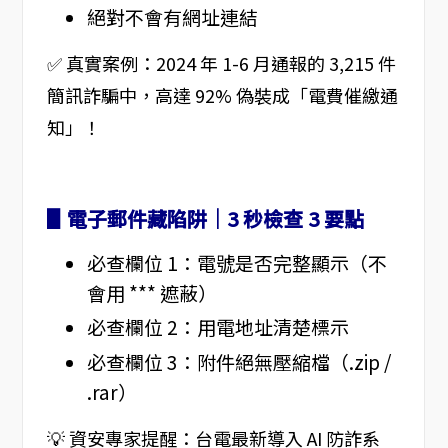
絕對不會有網址連結
✅ 真實案例：2024 年 1-6 月通報的 3,215 件
簡訊詐騙中，高達 92% 偽裝成「電費催繳通
知」！
▋電子郵件藏陷阱｜3 秒檢查 3 要點
必查欄位 1：電號是否完整顯示（不
會用 *** 遮蔽）
必查欄位 2：用電地址清楚標示
必查欄位 3：附件絕無壓縮檔（.zip /
.rar）
💡 資安專家提醒：台電最新導入 AI 防詐系