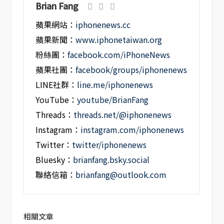
Brian Fang
蘋果網站：
iphonenews.cc
蘋果新聞：
www.iphonetaiwan.org
粉絲團：
facebook.com/iPhoneNews
蘋果社團：
facebook/groups/iphonenews
LINE社群：
line.me/iphonenews
YouTube：
youtube/BrianFang
Threads：
threads.net/@iphonenews
Instagram：
instagram.com/iphonenews
Twitter：
twitter/iphonenews
Bluesky：
brianfang.bsky.social
聯絡信箱：
brianfang@outlook.com
相關文章