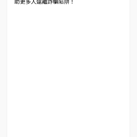
助更多人遠離詐騙陷阱！