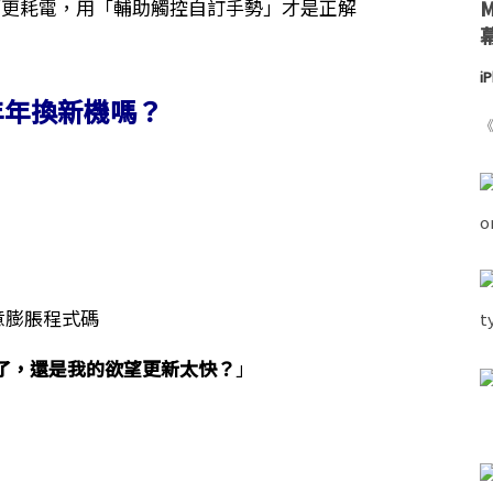
反而更耗電，用「輔助觸控自訂手勢」才是正解
i
年年換新機嗎？
《
意膨脹程式碼
了，還是我的欲望更新太快？
」