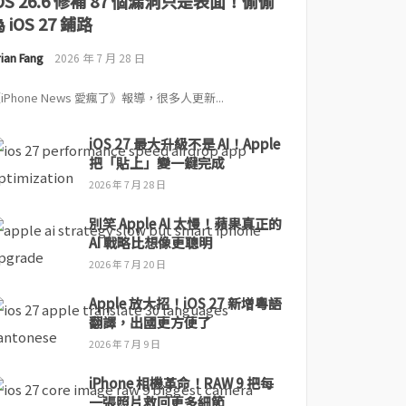
iOS 26.6 修補 87 個漏洞只是表面！偷偷
 iOS 27 鋪路
ian Fang
2026 年 7 月 28 日
iPhone News 愛瘋了》報導，很多人更新...
iOS 27 最大升級不是 AI！Apple
把「貼上」變一鍵完成
2026 年 7 月 28 日
別笑 Apple AI 太慢！蘋果真正的
AI 戰略比想像更聰明
2026 年 7 月 20 日
Apple 放大招！iOS 27 新增粵語
翻譯，出國更方便了
2026 年 7 月 9 日
iPhone 相機革命！RAW 9 把每
一張照片救回更多細節