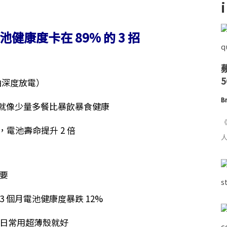
電池健康度卡在 89% 的 3 招
怕深度放電）
Br
，就像少量多餐比暴飲暴食健康
《
，電池壽命提升 2 倍
人
要
 個月電池健康度暴跌 12%
日常用超薄殼就好