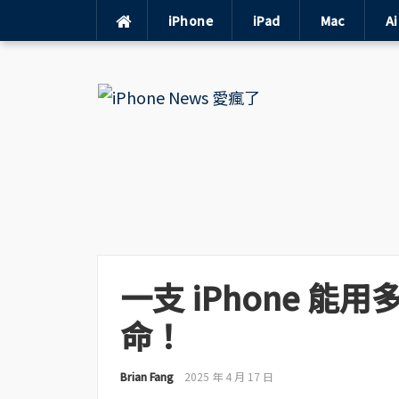
iPhone
iPad
Mac
A
Skip
to
content
一支 iPhone 
命！
Brian Fang
2025 年 4 月 17 日