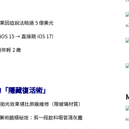
因這說法賠過 5 億美元
15 → 直接跳 iOS 17）
年輕 2 歲
的「隱藏復活術」
」拋光效果堪比原廠維修（限玻璃材質）
牙籤！美術館級秘技：剪一段飲料吸管清灰塵