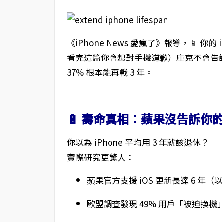
《iPhone News 愛瘋了》報導，📱 
看完這篇你會想對手機道歉）庫克不會告訴你：
37% 根本能再戰 3 年。
🔋 壽命真相：蘋果沒告訴你
你以為 iPhone 平均用 3 年就該退休？
實際研究更驚人：
蘋果官方支援 iOS 更新長達 6 年（以 i
歐盟調查發現 49% 用戶「被迫換