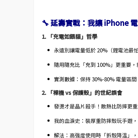
🔧 延壽實戰：我讓 iPhone 
1. 「充電如餵貓」哲學
永遠別讓電量低於 20%（鋰電池最
隨用隨充比「充到 100%」更重要
實測數據：保持 30%-80% 電量區間
2. 「裸機 vs 保護殼」的世紀誤會
發燙才是晶片殺手！散熱比防摔更重
我的血淚史：裝厚重防摔殼玩手遊，3
解法：高強度使用時「拆殼降溫」，