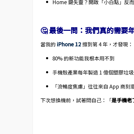
Home 鍵失靈？開啟「小白點」
🤔 最後一問：我們真的需要
當我的
iPhone 12
撐到第 4 年，才發現：
80% 的新功能我根本用不到
手機殼產業每年製造 1 億個塑膠垃圾
「流暢度焦慮」往往來自 App 商刻
下次想換機前，試著問自己：「
是手機老