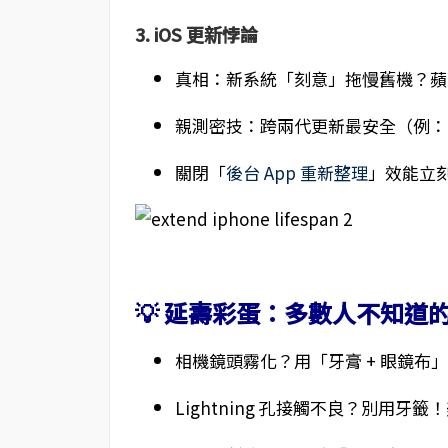
3. iOS 更新悖論
真相：新系統「刻意」拖慢舊機？蘋果
親測密技：跨兩代更新最安全（例：iOS 
關閉「
後台 App 重新整理
」效能立刻
💡 延壽彩蛋：多數人不知道
相機鏡頭霧化？用「牙膏 + 眼鏡布
Lightning 孔接觸不良？別用