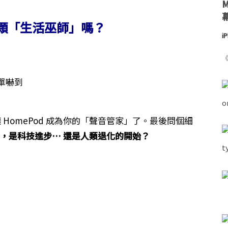
這顆「生活巫師」嗎？
i
《
單嚇到
該讓 HomePod 成為你的「聲音管家」了。最後問個細
懂你，是科技進步… 還是人類退化的開始？