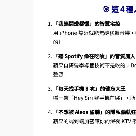
🎯 這 4
「我連開燈都懶」的智慧宅控
用 iPhone 靠近就能無縫移轉音
的）
「聽 Spotify 像在吃噴」的音質魔人
蘋果自研聲學導管技術不是吹的，Dol
聲源
「每天找手機 8 次」的健忘大王
喊一聲「Hey Siri 我手機在哪」，
「不想被 Alexa 偷聽」的隱私偏執狂
蘋果的端到端加密讓你的深夜 KTV