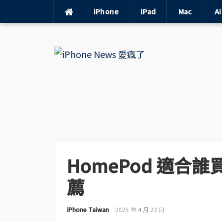
iPhone
iPad
Mac
A
Skip
to
content
HomePod 適合
薦
iPhone Taiwan
2025 年 4 月 23 日