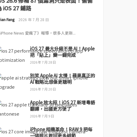
iOS 26.6 修補 87 個漏洞只是表面！偷偷
 iOS 27 鋪路
ian Fang
2026 年 7 月 28 日
iPhone News 愛瘋了》報導，很多人更新...
iOS 27 最大升級不是 AI！Apple
把「貼上」變一鍵完成
2026 年 7 月 28 日
別笑 Apple AI 太慢！蘋果真正的
AI 戰略比想像更聰明
2026 年 7 月 20 日
Apple 放大招！iOS 27 新增粵語
翻譯，出國更方便了
2026 年 7 月 9 日
iPhone 相機革命！RAW 9 把每
一張照片救回更多細節