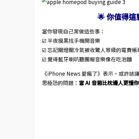
🌟 你值得
當你發現自己常做這些事：
☑️ 半夜摸黑找手機開音樂
☑️ 忘記關燈關冷氣被收驚人等級的電費帳
☑️ 覺得藍牙喇叭聽團報音樂像在吃泡麵
《iPhone News 愛瘋了》表示，或許
思極恐的問題：
當 AI 音箱比枕邊人更