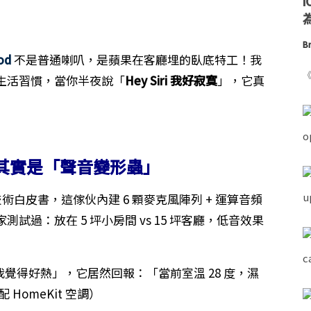
為
Br
od
不是普通喇叭，是蘋果在客廳埋的臥底特工！我
《
的生活習慣，當你半夜說「
Hey Siri 我好寂寞
」，它真
od 其實是「聲音變形蟲」
技術白皮書，這傢伙內建 6 顆麥克風陣列 + 運算音頻
過：放在 5 坪小房間 vs 15 坪客廳，低音效果
我覺得好熱」，它居然回報：「當前室溫 28 度，濕
HomeKit 空調）