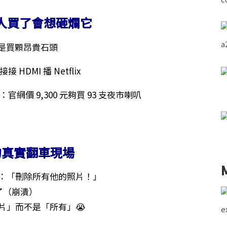
 類人買了會想砸爛它
根本是買顆昂貴石頭
 HDMI 播 Netflix
：官網價 9,300 元夠買 93 支夜市喇叭
我的真實翻車現場
 吼：「刪除所有他的照片！」
了（崩潰）
照片」而不是「所有」😭