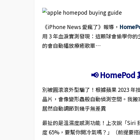
《iPhone News 愛瘋了》報導，
HomeP
用 3 年血淚實測發現：這顆球會偷學你
的會自動播放療癒歌單…
📢 HomeP
別被圓滾滾外型騙了！根據蘋果 2023 年
晶片，會像變形蟲般自動偵測空間。我搬家測試
居然自動調節到幾乎無差異
最扯的是溫濕度感測功能！上次說「Siri 
度 65%，要幫你開冷氣嗎？」（前提要搭配 