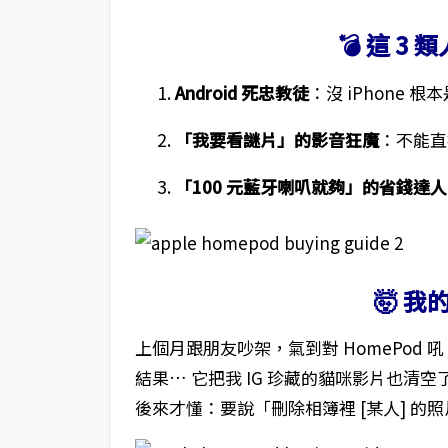
💣 這 3
Android 死忠教徒
：沒 iPhone 
「我要看謎片」的影音狂魔
：不能直接接
「100 元藍牙喇叭就夠」的省錢達人
🤯 
上個月跟朋友吵架，氣到對 HomePod
結果… 它把我 IG 珍藏的貓咪影片也清空
後來才懂：要說「刪除相簿裡 [某人] 的