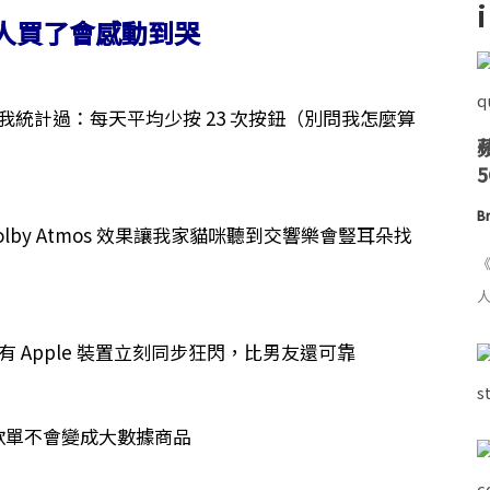
 種人買了會感動到哭
樂，我統計過：每天平均少按 23 次按鈕（別問我怎麼算
Br
by Atmos 效果讓我家貓咪聽到交響樂會豎耳朵找
《
人
所有 Apple 裝置立刻同步狂閃，比男友還可靠
 歌單不會變成大數據商品