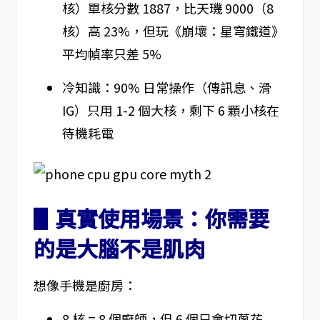
核）單核分數 1887，比天璣 9000（8
核）高 23%，但玩《崩壞：星穹鐵道》
平均幀率只差 5%
冷知識：90% 日常操作（傳訊息、滑
IG）只用 1-2 個大核，剩下 6 顆小核在
待機耗電
▋真實使用場景：你需要
的是大腦不是肌肉
想像手機是廚房：
8 核 = 8 個廚師，但 6 個只會切蔥花