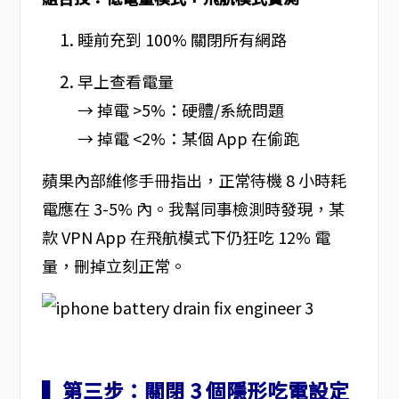
睡前充到 100% 關閉所有網路
早上查看電量
→ 掉電 >5%：硬體/系統問題
→ 掉電 <2%：某個 App 在偷跑
蘋果內部維修手冊指出，正常待機 8 小時耗
電應在 3-5% 內。我幫同事檢測時發現，某
款 VPN App 在飛航模式下仍狂吃 12% 電
量，刪掉立刻正常。
▍第三步：關閉 3 個隱形吃電設定