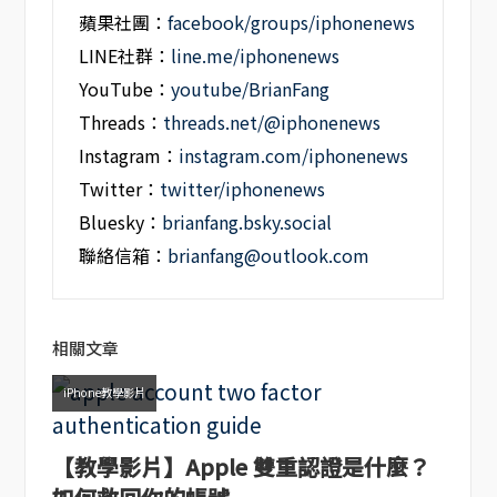
蘋果社團：
facebook/groups/iphonenews
LINE社群：
line.me/iphonenews
YouTube：
youtube/BrianFang
Threads：
threads.net/@iphonenews
Instagram：
instagram.com/iphonenews
Twitter：
twitter/iphonenews
Bluesky：
brianfang.bsky.social
聯絡信箱：
brianfang@outlook.com
相關文章
iPhone教學影片
【教學影片】Apple 雙重認證是什麼？