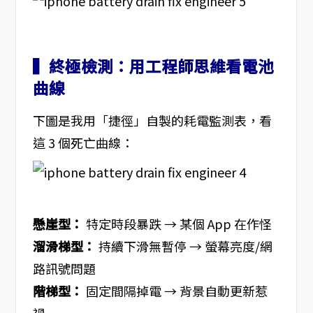
▍終極檢測：用工程師思維看電池
曲線
下圖是我用「捷徑」自製的耗電監測表，看
這 3 個死亡曲線：
懸崖型：
特定時段暴跌 → 某個 App 在作怪
溜滑梯型：
持續下滑無暫停 → 螢幕亮度/網
路訊號問題
階梯型：
固定間隔掉電 → 背景自動更新惹