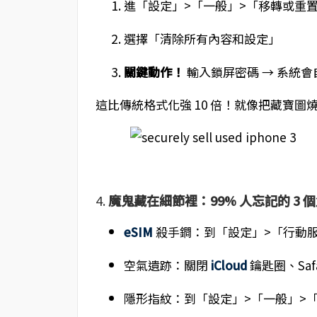
進「設定」>「一般」>「移轉或重置 i
選擇「清除所有內容和設定」
關鍵動作！
輸入鎖屏密碼 → 系統
這比傳統格式化強 10 倍！就像把藏寶
4.
魔鬼藏在細節裡：99% 人忘記的 3 
eSIM
殺手鐧：到「設定」>「行動服務」
空氣遺跡：關閉
iCloud
鑰匙圈、Saf
隱形指紋：到「設定」>「一般」>