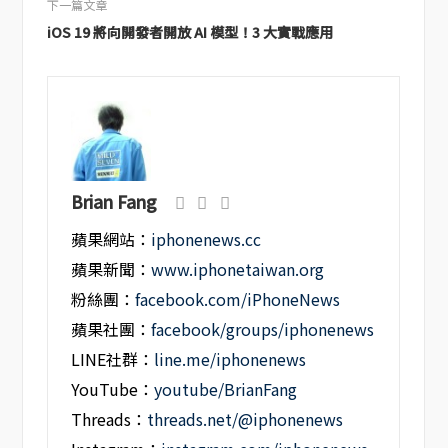
下一篇文章
iOS 19 將向開發者開放 AI 模型！3 大實戰應用
Brian Fang
蘋果網站：
iphonenews.cc
蘋果新聞：
www.iphonetaiwan.org
粉絲團：
facebook.com/iPhoneNews
蘋果社團：
facebook/groups/iphonenews
LINE社群：
line.me/iphonenews
YouTube：
youtube/BrianFang
Threads：
threads.net/@iphonenews