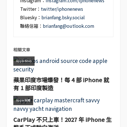
Instagram：
instagram.com/iphonenews
Twitter：
twitter/iphonenews
Bluesky：
brianfang.bsky.social
聯絡信箱：
brianfang@outlook.com
相關文章
Apple News
蘋果印度市場爆發！每 4 部 iPhone 就
有 1 部印度製造
Apple 新聞
CarPlay 不只上車！2027 年 iPhone 生