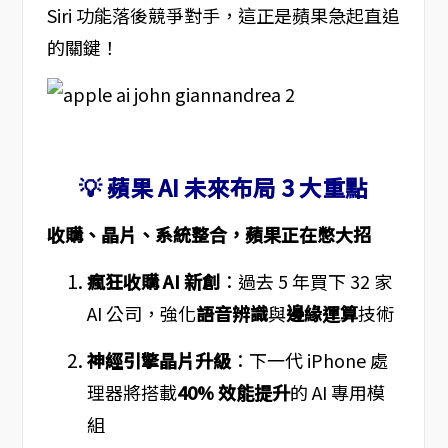
Siri 功能落後競爭對手，這正是蘋果急起直追
的關鍵！
💡 蘋果 AI 未來布局 3 大重點
收購、晶片、系統整合，蘋果正在憋大招
瘋狂收購 AI 新創
：過去 5 年買下 32 家
AI 公司，強化
語音辨識
與
邊緣運算
技術
神經引擎晶片升級
：下一代 iPhone 處
理器將搭載
40% 效能提升
的 AI 專用模
組