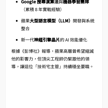
Google 搜尋演算法
與
機器學習團隊
（累積 8 年實戰經驗）
蘋果
大型語言模型（LLM）
開發與系統
整合
新一代
神經引擎晶片
的 AI 效能優化
根據《彭博社》報導，蘋果高層曾希望縮減
他的影響力，但頂尖工程師仍緊跟他的領
導，讓這位「技術宅主管」持續穩坐要職。