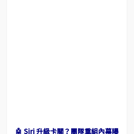
🤖 Siri 升級卡關？團隊重組內幕曝