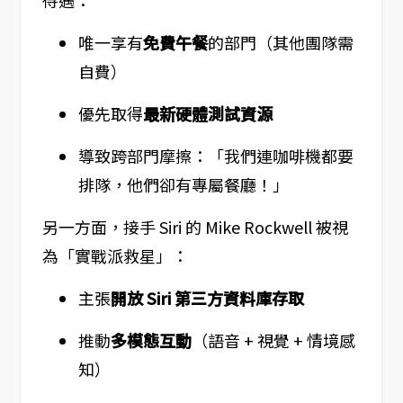
待遇：
唯一享有
免費午餐
的部門（其他團隊需
自費）
優先取得
最新硬體測試資源
導致跨部門摩擦：「我們連咖啡機都要
排隊，他們卻有專屬餐廳！」
另一方面，接手 Siri 的 Mike Rockwell 被視
為「實戰派救星」：
主張
開放 Siri 第三方資料庫存取
推動
多模態互動
（語音 + 視覺 + 情境感
知）