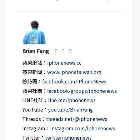
Brian Fang
蘋果網站：
iphonenews.cc
蘋果新聞：
www.iphonetaiwan.org
粉絲團：
facebook.com/iPhoneNews
蘋果社團：
facebook/groups/iphonenews
LINE社群：
line.me/iphonenews
YouTube：
youtube/BrianFang
Threads：
threads.net/@iphonenews
Instagram：
instagram.com/iphonenews
Twitter：
twitter/iphonenews