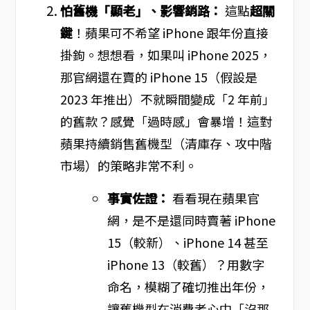
怕舊機「顯老」、影響銷路：
這點
超關
鍵
！蘋果可不希望 iPhone 跟年份直接
掛鉤。想想看，如果叫 iPhone 2025，
那官網還在賣的 iPhone 15（假設是
2023 年推出）不就瞬間變成「2 年前」
的舊款？感覺「過時感」會暴增！這對
蘋果持續銷售舊機型（清庫存、攻中階
市場）的策略非常不利。
事實佐證：
看看現在蘋果官
網，是不是還同時賣著 iPhone
15（較新）、iPhone 14 甚至
iPhone 13（較舊）？用數字
命名，模糊了確切推出年份，
讓舊機型在消費者心中「沒那