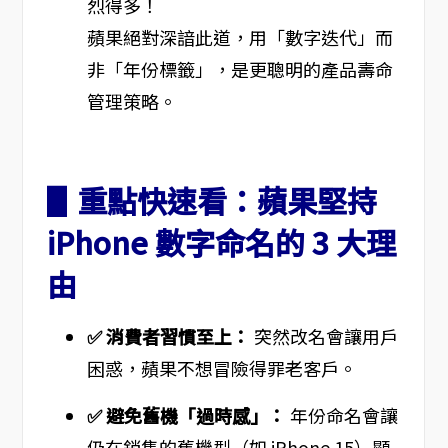
烈得多！
蘋果絕對深諳此道，用「數字迭代」而
非「年份標籤」，是更聰明的產品壽命
管理策略。
▋重點快速看：蘋果堅持
iPhone 數字命名的 3 大理
由
✅ 消費者習慣至上：
突然改名會讓用戶
困惑，蘋果不想冒險得罪老客戶。
✅ 避免舊機「過時感」：
年份命名會讓
仍在銷售的舊機型（如 iPhone 15）顯