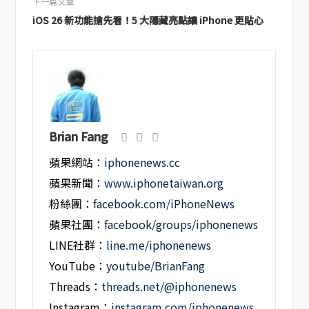
下一篇文章
iOS 26 新功能搶先看！5 大隱藏亮點讓 iPhone 更貼心
Brian Fang
蘋果網站：
iphonenews.cc
蘋果新聞：
www.iphonetaiwan.org
粉絲團：
facebook.com/iPhoneNews
蘋果社團：
facebook/groups/iphonenews
LINE社群：
line.me/iphonenews
YouTube：
youtube/BrianFang
Threads：
threads.net/@iphonenews
Instagram：
instagram.com/iphonenews