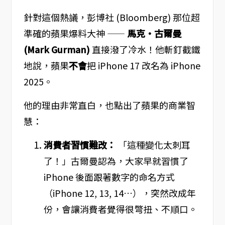
針對這個熱議，彭博社 (Bloomberg) 那位超
準確的蘋果爆料大神 ——
馬克・古爾曼
(Mark Gurman)
直接潑了冷水！他斬釘截鐵
地說，蘋果
不會
把 iPhone 17 改名為 iPhone
2025。
他的理由非常直白，也點出了蘋果的商業智
慧：
消費者習慣難改：
「這種變化太刺耳
了！」古爾曼認為，大家早就習慣了
iPhone 後面跟著數字的命名方式
（iPhone 12, 13, 14…），突然改成年
份，會讓消費者覺得很彆扭、不順口。