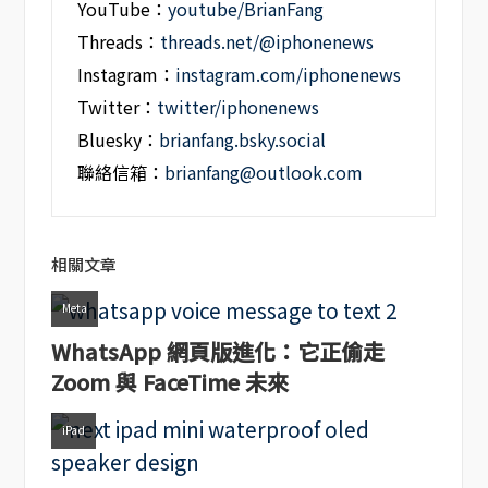
YouTube：
youtube/BrianFang
Threads：
threads.net/@iphonenews
Instagram：
instagram.com/iphonenews
Twitter：
twitter/iphonenews
Bluesky：
brianfang.bsky.social
聯絡信箱：
brianfang@outlook.com
相關文章
Meta
WhatsApp 網頁版進化：它正偷走
Zoom 與 FaceTime 未來
iPad