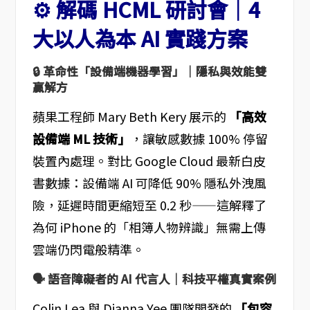
⚙️ 解碼 HCML 研討會｜4
大以人為本 AI 實踐方案
🔒 革命性「設備端機器學習」｜隱私與效能雙
贏解方
蘋果工程師 Mary Beth Kery 展示的
「高效
設備端 ML 技術」
，讓敏感數據 100% 停留
裝置內處理。對比 Google Cloud 最新白皮
書數據：設備端 AI 可降低 90% 隱私外洩風
險，延遲時間更縮短至 0.2 秒——這解釋了
為何 iPhone 的「相簿人物辨識」無需上傳
雲端仍閃電般精準。
🗣️ 語音障礙者的 AI 代言人｜科技平權真實案例
Colin Lea 與 Dianna Yee 團隊開發的
「包容