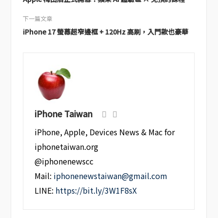
下一篇文章
iPhone 17 螢幕超窄邊框 + 120Hz 高刷，入門款也豪華
iPhone Taiwan
iPhone, Apple, Devices News & Mac for
iphonetaiwan.org
@iphonenewscc
Mail:
iphonenewstaiwan@gmail.com
LINE:
https://bit.ly/3W1F8sX