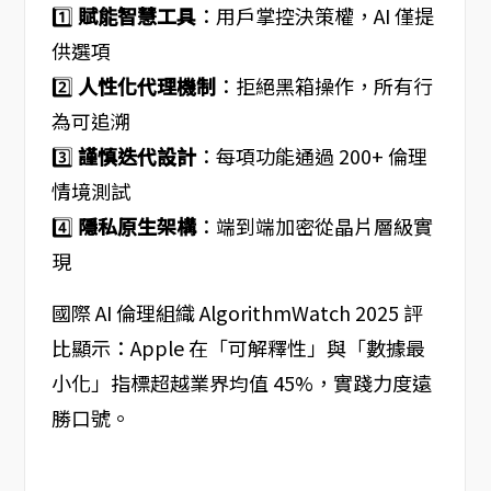
1️⃣
賦能智慧工具
：用戶掌控決策權，AI 僅提
供選項
2️⃣
人性化代理機制
：拒絕黑箱操作，所有行
為可追溯
3️⃣
謹慎迭代設計
：每項功能通過 200+ 倫理
情境測試
4️⃣
隱私原生架構
：端到端加密從晶片層級實
現
國際 AI 倫理組織 AlgorithmWatch 2025 評
比顯示：Apple 在「可解釋性」與「數據最
小化」指標超越業界均值 45%，實踐力度遠
勝口號。