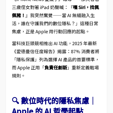
三歲侄女對著 iPad 奶聲喊：『
嘿 Siri，找佩
佩豬！
』我突然驚覺——當 AI 無縫融入生
活，誰在守護我們的數位隱私？」這種日常
焦慮，正是 Apple 用行動回應的起點。
當科技巨頭競相推出 AI 功能，2025 年最新
《愛德曼信任度報告》揭露：87% 消費者將
「隱私保護」列為選擇 AI 產品的首要標準，
而 Apple 正用「
負責任創新
」重新定義戰場
規則。
🔍 數位時代的隱私焦慮｜
Apple 的 AI 哲學起點