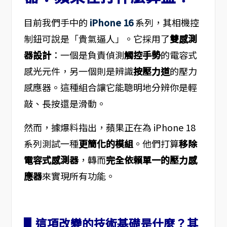
目前我們手中的
iPhone 16
系列，其相機控
制鈕可說是「貴氣逼人」。它採用了
雙感測
器設計
：一個是負責偵測
觸控手勢
的電容式
感光元件，另一個則是辨識
按壓力道
的壓力
感應器。這種組合讓它能聰明地分辨你是輕
敲、長按還是滑動。
然而，據爆料指出，蘋果正在為 iPhone 18
系列測試一種
更簡化的模組
。他們打算
移除
電容式感測器
，轉而
完全依賴單一的壓力感
應器
來實現所有功能。
▋這項改變的技術基礎是什麼？其