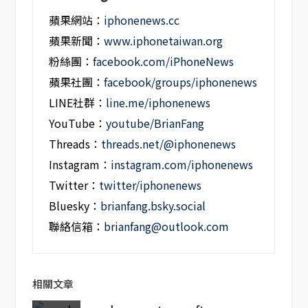
蘋果網站：
iphonenews.cc
蘋果新聞：
www.iphonetaiwan.org
粉絲團：
facebook.com/iPhoneNews
蘋果社團：
facebook/groups/iphonenews
LINE社群：
line.me/iphonenews
YouTube：
youtube/BrianFang
Threads：
threads.net/@iphonenews
Instagram：
instagram.com/iphonenews
Twitter：
twitter/iphonenews
Bluesky：
brianfang.bsky.social
聯絡信箱：
brianfang@outlook.com
相關文章