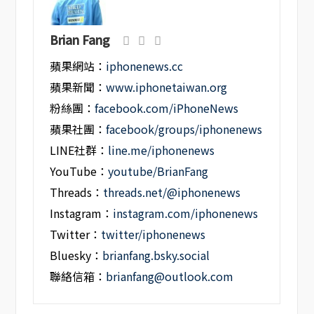
Brian Fang
蘋果網站：
iphonenews.cc
蘋果新聞：
www.iphonetaiwan.org
粉絲團：
facebook.com/iPhoneNews
蘋果社團：
facebook/groups/iphonenews
LINE社群：
line.me/iphonenews
YouTube：
youtube/BrianFang
Threads：
threads.net/@iphonenews
Instagram：
instagram.com/iphonenews
Twitter：
twitter/iphonenews
Bluesky：
brianfang.bsky.social
聯絡信箱：
brianfang@outlook.com