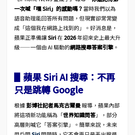
一次喊「嘿 Siri」的感動嗎？
當時我們以為
語音助理能回答所有問題，但現實卻常常變
成「這個我在網路上找到的」。好消息是，
蘋果正準備讓
Siri
在
2026
年迎來史上最大升
級——一個由 AI 驅動的
網路搜尋答案引擎
。
▋蘋果 Siri AI 搜尋：不再
只是跳轉 Google
根據
彭博社記者馬克古爾曼
報導，蘋果內部
將這項新功能稱為「
世界知識問答
」，部分
高層則喊它「答案引擎」。簡單來說，未來
用戶問
Siri
問題時，它不會再只是丟出搜尋