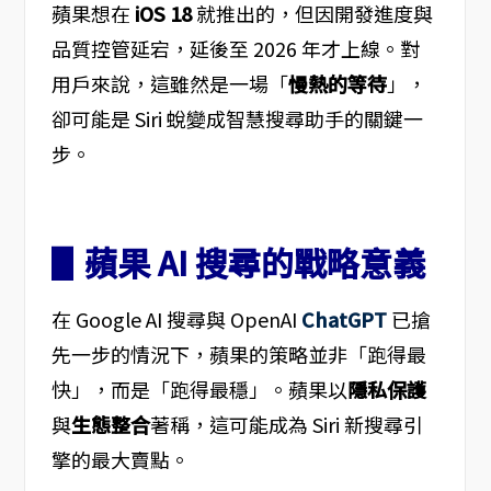
蘋果想在
iOS 18
就推出的，但因開發進度與
品質控管延宕，延後至 2026 年才上線。對
用戶來說，這雖然是一場「
慢熱的等待
」，
卻可能是 Siri 蛻變成智慧搜尋助手的關鍵一
步。
▋蘋果 AI 搜尋的戰略意義
在 Google AI 搜尋與 OpenAI
ChatGPT
已搶
先一步的情況下，蘋果的策略並非「跑得最
快」，而是「跑得最穩」。蘋果以
隱私保護
與
生態整合
著稱，這可能成為 Siri 新搜尋引
擎的最大賣點。