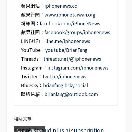
蘋果網站：
iphonenews.cc
蘋果新聞：
www.iphonetaiwan.org
粉絲團：
facebook.com/iPhoneNews
蘋果社團：
facebook/groups/iphonenews
LINE社群：
line.me/iphonenews
YouTube：
youtube/BrianFang
Threads：
threads.net/@iphonenews
Instagram：
instagram.com/iphonenews
Twitter：
twitter/iphonenews
Bluesky：
brianfang.bsky.social
聯絡信箱：
brianfang@outlook.com
相關文章
Apple Intelligence