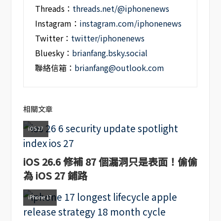
Threads：
threads.net/@iphonenews
Instagram：
instagram.com/iphonenews
Twitter：
twitter/iphonenews
Bluesky：
brianfang.bsky.social
聯絡信箱：
brianfang@outlook.com
相關文章
iOS 27
iOS 26.6 修補 87 個漏洞只是表面！偷偷
為 iOS 27 鋪路
iPhone 17