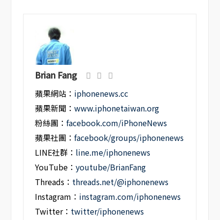
Brian Fang
蘋果網站：
iphonenews.cc
蘋果新聞：
www.iphonetaiwan.org
粉絲團：
facebook.com/iPhoneNews
蘋果社團：
facebook/groups/iphonenews
LINE社群：
line.me/iphonenews
YouTube：
youtube/BrianFang
Threads：
threads.net/@iphonenews
Instagram：
instagram.com/iphonenews
Twitter：
twitter/iphonenews