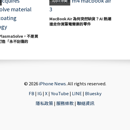
Apple 新聞
MacBook Air 為何突然缺貨？AI 熱潮
搶走你買筆電需要的零件
 PlasmaSolve，不是買
打造「永不刮傷的
© 2026
iPhone News
. All rights reserved.
FB
|
IG
|
X
|
YouTube
|
LINE
|
Bluesky
隱私政策
|
服務條款
|
聯絡資訊