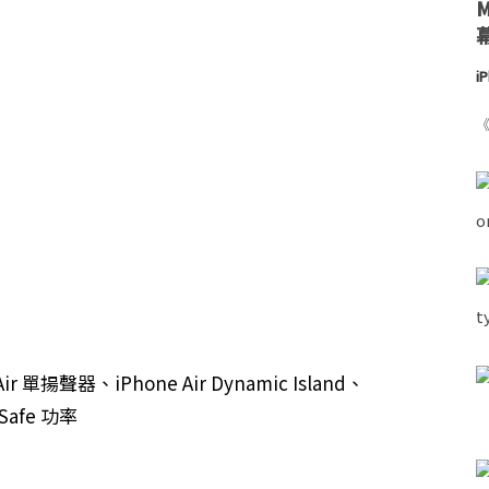
i
《
r 單揚聲器、iPhone Air Dynamic Island、
gSafe 功率