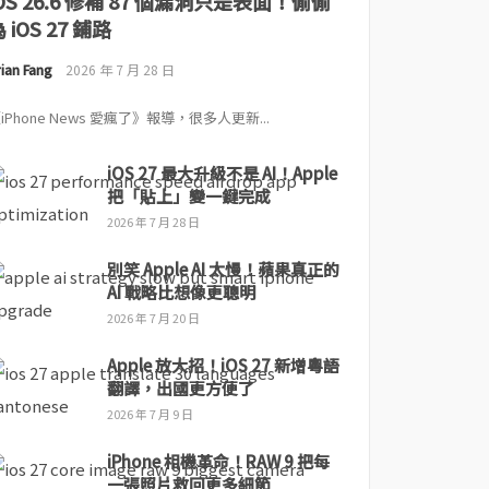
iOS 26.6 修補 87 個漏洞只是表面！偷偷
 iOS 27 鋪路
ian Fang
2026 年 7 月 28 日
iPhone News 愛瘋了》報導，很多人更新...
iOS 27 最大升級不是 AI！Apple
把「貼上」變一鍵完成
2026 年 7 月 28 日
別笑 Apple AI 太慢！蘋果真正的
AI 戰略比想像更聰明
2026 年 7 月 20 日
Apple 放大招！iOS 27 新增粵語
翻譯，出國更方便了
2026 年 7 月 9 日
iPhone 相機革命！RAW 9 把每
一張照片救回更多細節