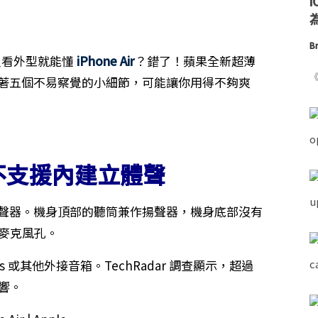
為
Br
為只看外型就能懂
iPhone Air
？錯了！蘋果全新超薄
《
裡面藏著五個不易察覺的小細節，可能讓你用得不夠爽
，不支援內建立體聲
單一揚聲器。機身頂部的聽筒兼作揚聲器，機身底部沒有
是麥克風孔。
s 或其他外接音箱。TechRadar 調查顯示，超過
響。