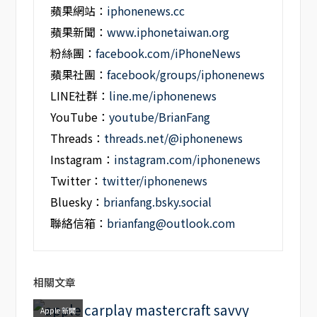
蘋果網站：
iphonenews.cc
蘋果新聞：
www.iphonetaiwan.org
粉絲團：
facebook.com/iPhoneNews
蘋果社團：
facebook/groups/iphonenews
LINE社群：
line.me/iphonenews
YouTube：
youtube/BrianFang
Threads：
threads.net/@iphonenews
Instagram：
instagram.com/iphonenews
Twitter：
twitter/iphonenews
Bluesky：
brianfang.bsky.social
聯絡信箱：
brianfang@outlook.com
相關文章
Apple 新聞