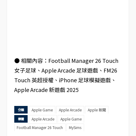
● 相關內容：Football Manager 26 Touch
女子足球、Apple Arcade 足球遊戲、FM26
Touch 英超授權、iPhone 足球模擬遊戲、
Apple Arcade 新遊戲 2025
Apple Game
Apple Arcade
Apple 新聞
分類
Apple Arcade
Apple Game
標籤
Football Manager 26 Touch
MySims