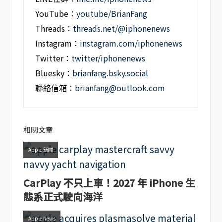
YouTube：
youtube/BrianFang
Threads：
threads.net/@iphonenews
Instagram：
instagram.com/iphonenews
Twitter：
twitter/iphonenews
Bluesky：
brianfang.bsky.social
聯絡信箱：
brianfang@outlook.com
相關文章
Apple 新聞
CarPlay 不只上車！2027 年 iPhone 生
態系正式駛向海洋
Apple News