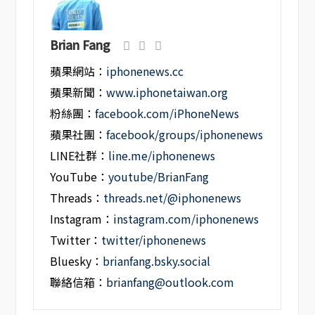
Brian Fang
蘋果網站：
iphonenews.cc
蘋果新聞：
www.iphonetaiwan.org
粉絲團：
facebook.com/iPhoneNews
蘋果社團：
facebook/groups/iphonenews
LINE社群：
line.me/iphonenews
YouTube：
youtube/BrianFang
Threads：
threads.net/@iphonenews
Instagram：
instagram.com/iphonenews
Twitter：
twitter/iphonenews
Bluesky：
brianfang.bsky.social
聯絡信箱：
brianfang@outlook.com