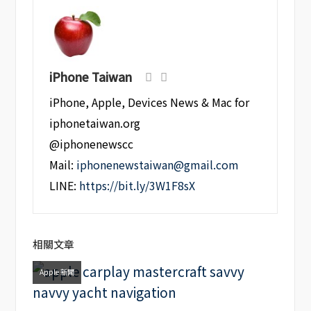
iPhone Taiwan
iPhone, Apple, Devices News & Mac for
iphonetaiwan.org
@iphonenewscc
Mail:
iphonenewstaiwan@gmail.com
LINE:
https://bit.ly/3W1F8sX
相關文章
Apple 新聞