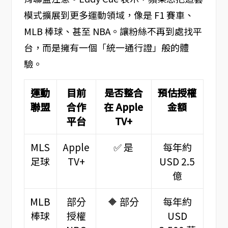
模式擴展到更多運動領域，像是 F1 賽車、
MLB 棒球、甚至 NBA。讓粉絲不再到處找平
台，而是擁有一個「統一通行證」般的體
驗。
運動
目前
是否整合
預估授權
聯盟
合作
在 Apple
金額
平台
TV+
MLS
Apple
✅ 是
每年約
足球
TV+
USD 2.5
億
MLB
部分
🔶 部分
每年約
棒球
授權
USD