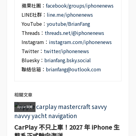
蘋果社團：
facebook/groups/iphonenews
LINE社群：
line.me/iphonenews
YouTube：
youtube/BrianFang
Threads：
threads.net/@iphonenews
Instagram：
instagram.com/iphonenews
Twitter：
twitter/iphonenews
Bluesky：
brianfang.bsky.social
聯絡信箱：
brianfang@outlook.com
相關文章
Apple 新聞
CarPlay 不只上車！2027 年 iPhone 生
態系正式駛向海洋