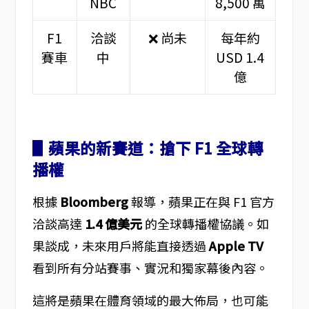
NBC
8,500 萬
F1
洽談
❌ 尚未
每年約
賽車
中
USD 1.4
億
▋蘋果的新賽道：搶下 F1 全球轉
播權
根據
Bloomberg
報導，蘋果正在與 F1 官方
洽談高達
1.4 億美元
的全球轉播權協議。如
果談成，未來用戶將能直接透過
Apple TV
看到所有分站賽事、實況和獨家幕後內容。
這將是蘋果在體育領域的最大佈局，也可能