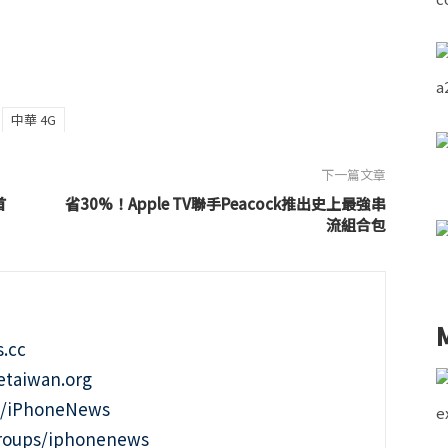
中華 4G
下一篇文章
首
省30%！Apple TV聯手Peacock推出史上最強串
流組合包
.cc
taiwan.org
m/iPhoneNews
roups/iphonenews