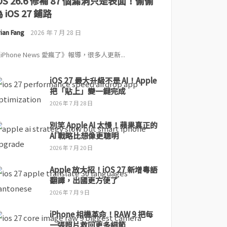
iOS 26.6 修補 87 個漏洞只是表面！偷偷
 iOS 27 鋪路
ian Fang
2026 年 7 月 28 日
iPhone News 愛瘋了》報導，很多人更新...
iOS 27 最大升級不是 AI！Apple
把「貼上」變一鍵完成
2026 年 7 月 28 日
別笑 Apple AI 太慢！蘋果真正的
AI 戰略比想像更聰明
2026 年 7 月 20 日
Apple 放大招！iOS 27 新增粵語
翻譯，出國更方便了
2026 年 7 月 9 日
iPhone 相機革命！RAW 9 把每
一張照片救回更多細節