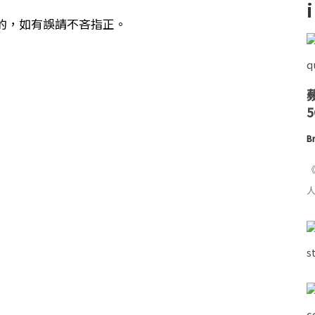
的，如有誤請不吝指正。
Br
《
人