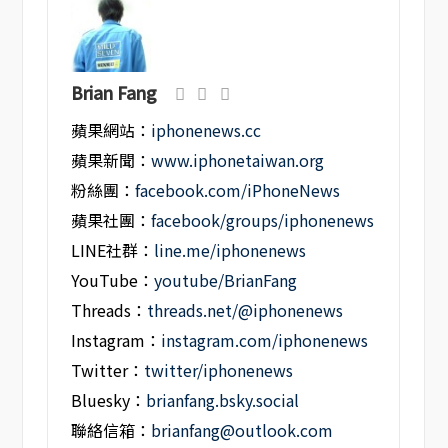
Brian Fang
蘋果網站：
iphonenews.cc
蘋果新聞：
www.iphonetaiwan.org
粉絲團：
facebook.com/iPhoneNews
蘋果社團：
facebook/groups/iphonenews
LINE社群：
line.me/iphonenews
YouTube：
youtube/BrianFang
Threads：
threads.net/@iphonenews
Instagram：
instagram.com/iphonenews
Twitter：
twitter/iphonenews
Bluesky：
brianfang.bsky.social
聯絡信箱：
brianfang@outlook.com