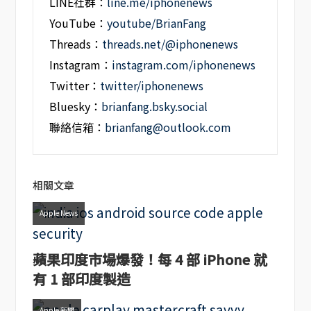
LINE社群：
line.me/iphonenews
YouTube：
youtube/BrianFang
Threads：
threads.net/@iphonenews
Instagram：
instagram.com/iphonenews
Twitter：
twitter/iphonenews
Bluesky：
brianfang.bsky.social
聯絡信箱：
brianfang@outlook.com
相關文章
Apple News
蘋果印度市場爆發！每 4 部 iPhone 就
有 1 部印度製造
Apple 新聞