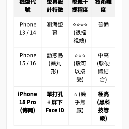
機型代
螢幕設
視覺干
技術難
號
計特徵
擾程度
度
iPhone
瀏海螢
⭐⭐⭐⭐
普通
13 / 14
幕
(很擋
視線)
iPhone
動態島
⭐⭐⭐
中高
15 / 16
(藥丸
(還可
(軟硬
形)
以接
體結
受)
合)
iPhone
單打孔
⭐ (幾
極高
18 Pro
+ 屏下
乎無
(黑科
(傳聞)
Face ID
感)
技等
級)