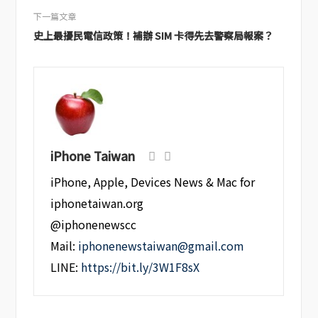
下一篇文章
史上最擾民電信政策！補辦 SIM 卡得先去警察局報案？
iPhone Taiwan
iPhone, Apple, Devices News & Mac for
iphonetaiwan.org
@iphonenewscc
Mail:
iphonenewstaiwan@gmail.com
LINE:
https://bit.ly/3W1F8sX